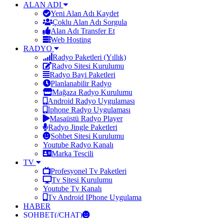
ALAN ADI
Yeni Alan Adı Kaydet
Çoklu Alan Adı Sorgula
Alan Adı Transfer Et
Web Hosting
RADYO
Radyo Paketleri (Yıllık)
Radyo Sitesi Kurulumu
Radyo Bayi Paketleri
Planlanabilir Radyo
Mağaza Radyo Kurulumu
Android Radyo Uygulaması
İphone Radyo Uygulaması
Masaüstü Radyo Player
Radyo Jingle Paketleri
Sohbet Sitesi Kurulumu
Youtube Radyo Kanalı
Marka Tescili
TV
Profesyonel Tv Paketleri
Tv Sitesi Kurulumu
Youtube Tv Kanalı
Tv Android IPhone Uygulama
HABER
SOHBET(/CHAT)