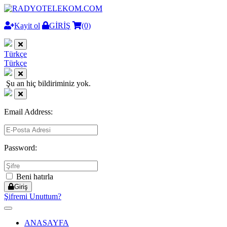
Kayit ol
GİRİŞ
(0)
Türkçe
Türkçe
Şu an hiç bildiriminiz yok.
Email Address:
Password:
Beni hatırla
Giriş
Şifremi Unuttum?
Toggle
navigation
ANASAYFA