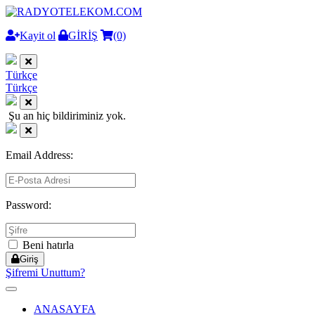
Kayit ol
GİRİŞ
(0)
Türkçe
Türkçe
Şu an hiç bildiriminiz yok.
Email Address:
Password:
Beni hatırla
Giriş
Şifremi Unuttum?
Toggle
navigation
ANASAYFA