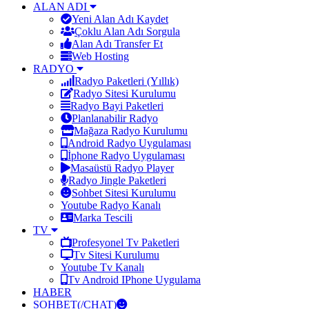
ALAN ADI
Yeni Alan Adı Kaydet
Çoklu Alan Adı Sorgula
Alan Adı Transfer Et
Web Hosting
RADYO
Radyo Paketleri (Yıllık)
Radyo Sitesi Kurulumu
Radyo Bayi Paketleri
Planlanabilir Radyo
Mağaza Radyo Kurulumu
Android Radyo Uygulaması
İphone Radyo Uygulaması
Masaüstü Radyo Player
Radyo Jingle Paketleri
Sohbet Sitesi Kurulumu
Youtube Radyo Kanalı
Marka Tescili
TV
Profesyonel Tv Paketleri
Tv Sitesi Kurulumu
Youtube Tv Kanalı
Tv Android IPhone Uygulama
HABER
SOHBET(/CHAT)