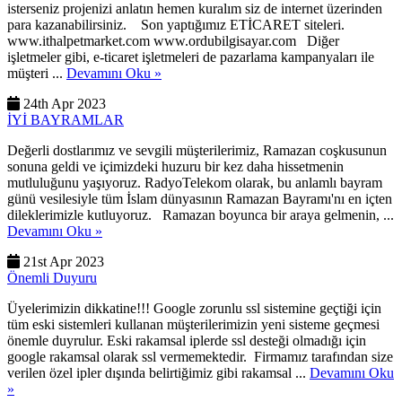
isterseniz projenizi anlatın hemen kuralım siz de internet üzerinden
para kazanabilirsiniz. Son yaptığımız ETİCARET siteleri.
www.ithalpetmarket.com www.ordubilgisayar.com Diğer
işletmeler gibi, e-ticaret işletmeleri de pazarlama kampanyaları ile
müşteri ...
Devamını Oku »
24th Apr 2023
İYİ BAYRAMLAR
Değerli dostlarımız ve sevgili müşterilerimiz, Ramazan coşkusunun
sonuna geldi ve içimizdeki huzuru bir kez daha hissetmenin
mutluluğunu yaşıyoruz. RadyoTelekom olarak, bu anlamlı bayram
günü vesilesiyle tüm İslam dünyasının Ramazan Bayramı'nı en içten
dileklerimizle kutluyoruz. Ramazan boyunca bir araya gelmenin, ...
Devamını Oku »
21st Apr 2023
Önemli Duyuru
Üyelerimizin dikkatine!!! Google zorunlu ssl sistemine geçtiği için
tüm eski sistemleri kullanan müşterilerimizin yeni sisteme geçmesi
önemle duyrulur. Eski rakamsal iplerde ssl desteği olmadığı için
google rakamsal olarak ssl vermemektedir. Firmamız tarafından size
verilen özel ipler dışında belirtiğimiz gibi rakamsal ...
Devamını Oku
»