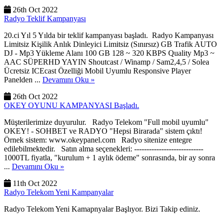
26th Oct 2022
Radyo Teklif Kampanyası
20.ci Yıl 5 Yılda bir teklif kampanyası başladı. Radyo Kampanyası
Limitsiz Kişilik Anlık Dinleyici Limitsiz (Sınırsız) GB Trafik AUTO
DJ - Mp3 Yükleme Alanı 100 GB 128 ~ 320 KBPS Quality Mp3 ~
AAC SÜPERHD YAYIN Shoutcast / Winamp / Sam2,4,5 / Solea
Ücretsiz ICEcast Özelliği Mobil Uyumlu Responsive Player
Panelden ...
Devamını Oku »
26th Oct 2022
OKEY OYUNU KAMPANYASI Başladı.
Müşterilerimize duyurulur. Radyo Telekom "Full mobil uyumlu"
OKEY! - SOHBET ve RADYO "Hepsi Birarada" sistem çıktı!
Örnek sistem: www.okeypanel.com Radyo sitenize entegre
edilebilmektedir. Satın alma seçenekleri: ----------------------------
1000TL fiyatla, "kurulum + 1 aylık ödeme" sonrasında, bir ay sonra
...
Devamını Oku »
11th Oct 2022
Radyo Telekom Yeni Kampanyalar
Radyo Telekom Yeni Kamapnyalar Başlıyor. Bizi Takip ediniz.