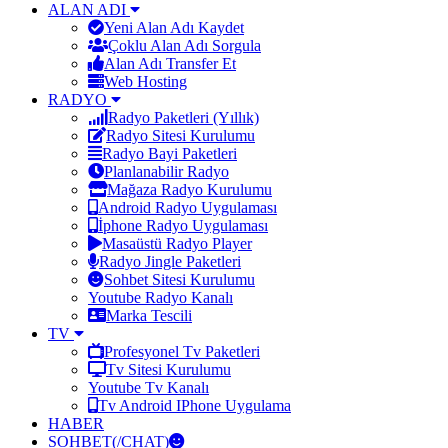
ALAN ADI
Yeni Alan Adı Kaydet
Çoklu Alan Adı Sorgula
Alan Adı Transfer Et
Web Hosting
RADYO
Radyo Paketleri (Yıllık)
Radyo Sitesi Kurulumu
Radyo Bayi Paketleri
Planlanabilir Radyo
Mağaza Radyo Kurulumu
Android Radyo Uygulaması
İphone Radyo Uygulaması
Masaüstü Radyo Player
Radyo Jingle Paketleri
Sohbet Sitesi Kurulumu
Youtube Radyo Kanalı
Marka Tescili
TV
Profesyonel Tv Paketleri
Tv Sitesi Kurulumu
Youtube Tv Kanalı
Tv Android IPhone Uygulama
HABER
SOHBET(/CHAT)