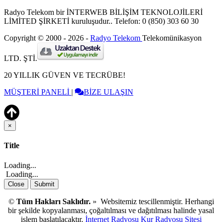
Radyo Telekom bir İNTERWEB BİLİŞİM TEKNOLOJİLERİ
LİMİTED ŞİRKETİ kuruluşudur.. Telefon: 0 (850) 303 60 30
Copyright © 2000 - 2026 -
Radyo Telekom
Telekomünikasyon
LTD. ŞTİ.
20 YILLIK GÜVEN VE TECRÜBE!
MÜŞTERİ PANELİ
|
BİZE ULAŞIN
×
Close
Title
Loading...
Loading...
Close
Submit
©
Tüm Hakları Saklıdır.
» Websitemiz tescillenmiştir. Herhangi
bir şekilde kopyalanması, çoğaltılması ve dağıtılması halinde yasal
işlem başlatılacaktır.
İnternet Radyosu Kur
Radyosu Sitesi