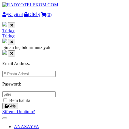
Kayit ol
GİRİŞ
(0)
Türkçe
Türkçe
Şu an hiç bildiriminiz yok.
Email Address:
Password:
Beni hatırla
Giriş
Şifremi Unuttum?
Toggle
navigation
ANASAYFA