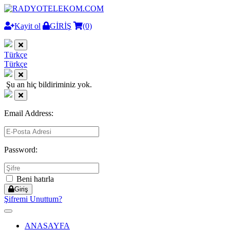
Kayit ol
GİRİŞ
(0)
Türkçe
Türkçe
Şu an hiç bildiriminiz yok.
Email Address:
Password:
Beni hatırla
Giriş
Şifremi Unuttum?
Toggle
navigation
ANASAYFA