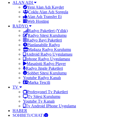
ALAN ADI
Yeni Alan Adı Kaydet
Çoklu Alan Adı Sorgula
Alan Adı Transfer Et
Web Hosting
RADYO
Radyo Paketleri (Yıllık)
Radyo Sitesi Kurulumu
Radyo Bayi Paketleri
Planlanabilir Radyo
Mağaza Radyo Kurulumu
Android Radyo Uygulaması
İphone Radyo Uygulaması
Masaüstü Radyo Player
Radyo Jingle Paketleri
Sohbet Sitesi Kurulumu
Youtube Radyo Kanalı
Marka Tescili
TV
Profesyonel Tv Paketleri
Tv Sitesi Kurulumu
Youtube Tv Kanalı
Tv Android IPhone Uygulama
HABER
SOHBET(/CHAT)