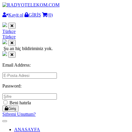
Kayit ol
GİRİŞ
(0)
Türkçe
Türkçe
Şu an hiç bildiriminiz yok.
Email Address:
Password:
Beni hatırla
Giriş
Şifremi Unuttum?
Toggle
navigation
ANASAYFA