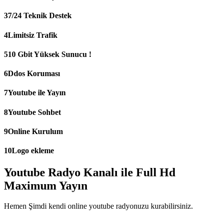
3
7/24 Teknik Destek
4
Limitsiz Trafik
5
10 Gbit Yüksek Sunucu !
6
Ddos Koruması
7
Youtube ile Yayın
8
Youtube Sohbet
9
Online Kurulum
10
Logo ekleme
Youtube Radyo Kanalı ile Full Hd
Maximum Yayın
Hemen Şimdi kendi online youtube radyonuzu kurabilirsiniz.