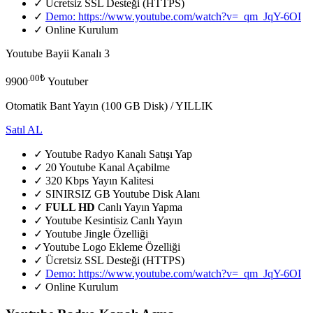
✓ Ücretsiz SSL Desteği (HTTPS)
✓
Demo:
https://www.youtube.com/watch?v=_qm_JqY-6OI
✓ Online Kurulum
Youtube Bayii Kanalı 3
.00₺
9900
Youtuber
Otomatik Bant Yayın (100 GB Disk) / YILLIK
Satıl AL
✓ Youtube Radyo Kanalı Satışı Yap
✓ 20 Youtube Kanal Açabilme
✓ 320 Kbps
Yayın Kalitesi
✓ SINIRSIZ GB Youtube Disk Alanı
✓
FULL HD
Canlı Yayın Yapma
✓ Youtube Kesintisiz Canlı Yayın
✓ Youtube Jingle Özelliği
✓Youtube Logo Ekleme Özelliği
✓ Ücretsiz SSL Desteği (HTTPS)
✓
Demo:
https://www.youtube.com/watch?v=_qm_JqY-6OI
✓ Online Kurulum