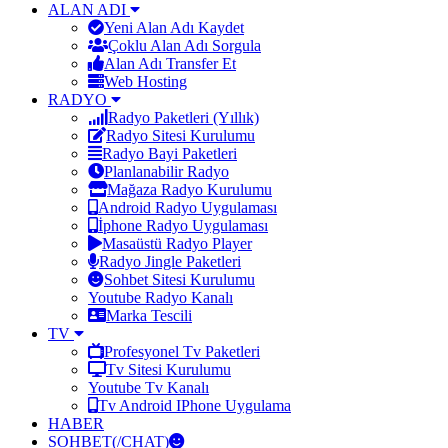
ALAN ADI
Yeni Alan Adı Kaydet
Çoklu Alan Adı Sorgula
Alan Adı Transfer Et
Web Hosting
RADYO
Radyo Paketleri (Yıllık)
Radyo Sitesi Kurulumu
Radyo Bayi Paketleri
Planlanabilir Radyo
Mağaza Radyo Kurulumu
Android Radyo Uygulaması
İphone Radyo Uygulaması
Masaüstü Radyo Player
Radyo Jingle Paketleri
Sohbet Sitesi Kurulumu
Youtube Radyo Kanalı
Marka Tescili
TV
Profesyonel Tv Paketleri
Tv Sitesi Kurulumu
Youtube Tv Kanalı
Tv Android IPhone Uygulama
HABER
SOHBET(/CHAT)