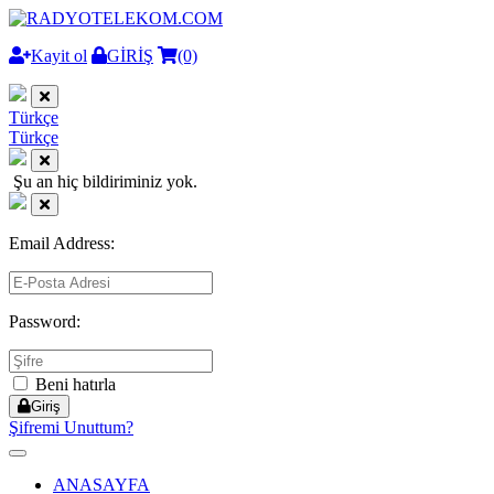
Kayit ol
GİRİŞ
(0)
Türkçe
Türkçe
Şu an hiç bildiriminiz yok.
Email Address:
Password:
Beni hatırla
Giriş
Şifremi Unuttum?
Toggle
navigation
ANASAYFA