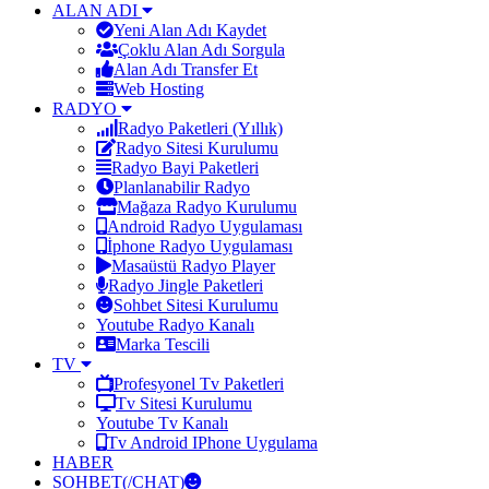
ALAN ADI
Yeni Alan Adı Kaydet
Çoklu Alan Adı Sorgula
Alan Adı Transfer Et
Web Hosting
RADYO
Radyo Paketleri (Yıllık)
Radyo Sitesi Kurulumu
Radyo Bayi Paketleri
Planlanabilir Radyo
Mağaza Radyo Kurulumu
Android Radyo Uygulaması
İphone Radyo Uygulaması
Masaüstü Radyo Player
Radyo Jingle Paketleri
Sohbet Sitesi Kurulumu
Youtube Radyo Kanalı
Marka Tescili
TV
Profesyonel Tv Paketleri
Tv Sitesi Kurulumu
Youtube Tv Kanalı
Tv Android IPhone Uygulama
HABER
SOHBET(/CHAT)