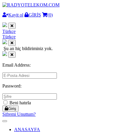
Kayit ol
GİRİŞ
(0)
Türkçe
Türkçe
Şu an hiç bildiriminiz yok.
Email Address:
Password:
Beni hatırla
Giriş
Şifremi Unuttum?
Toggle
navigation
ANASAYFA