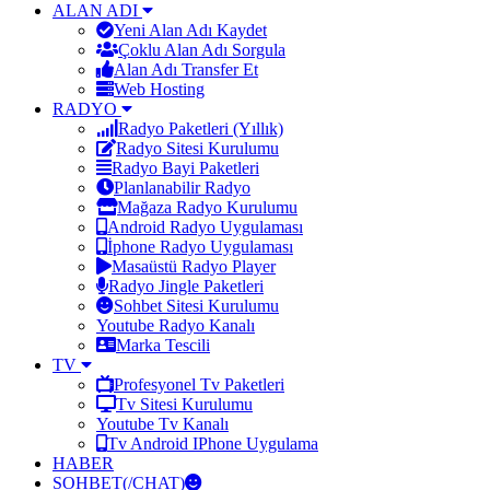
ALAN ADI
Yeni Alan Adı Kaydet
Çoklu Alan Adı Sorgula
Alan Adı Transfer Et
Web Hosting
RADYO
Radyo Paketleri (Yıllık)
Radyo Sitesi Kurulumu
Radyo Bayi Paketleri
Planlanabilir Radyo
Mağaza Radyo Kurulumu
Android Radyo Uygulaması
İphone Radyo Uygulaması
Masaüstü Radyo Player
Radyo Jingle Paketleri
Sohbet Sitesi Kurulumu
Youtube Radyo Kanalı
Marka Tescili
TV
Profesyonel Tv Paketleri
Tv Sitesi Kurulumu
Youtube Tv Kanalı
Tv Android IPhone Uygulama
HABER
SOHBET(/CHAT)