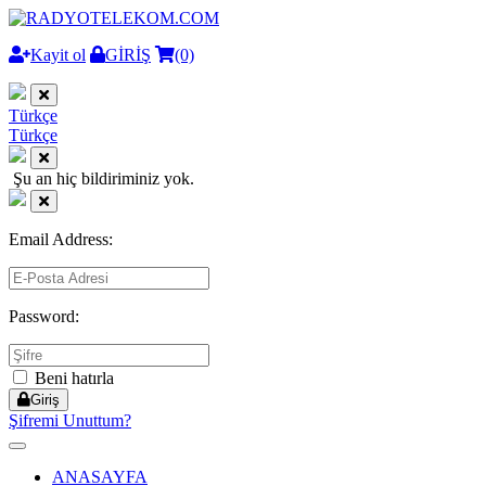
Kayit ol
GİRİŞ
(0)
Türkçe
Türkçe
Şu an hiç bildiriminiz yok.
Email Address:
Password:
Beni hatırla
Giriş
Şifremi Unuttum?
Toggle
navigation
ANASAYFA