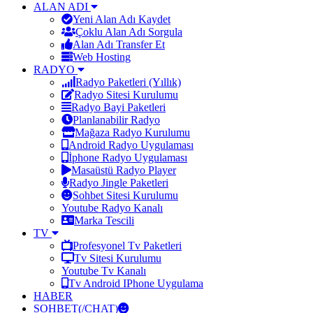
ALAN ADI
Yeni Alan Adı Kaydet
Çoklu Alan Adı Sorgula
Alan Adı Transfer Et
Web Hosting
RADYO
Radyo Paketleri (Yıllık)
Radyo Sitesi Kurulumu
Radyo Bayi Paketleri
Planlanabilir Radyo
Mağaza Radyo Kurulumu
Android Radyo Uygulaması
İphone Radyo Uygulaması
Masaüstü Radyo Player
Radyo Jingle Paketleri
Sohbet Sitesi Kurulumu
Youtube Radyo Kanalı
Marka Tescili
TV
Profesyonel Tv Paketleri
Tv Sitesi Kurulumu
Youtube Tv Kanalı
Tv Android IPhone Uygulama
HABER
SOHBET(/CHAT)