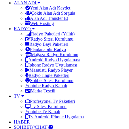
ALAN ADI
Yeni Alan Adı Kaydet
Çoklu Alan Adı Sorgula
Alan Adı Transfer Et
Web Hosting
RADYO
Radyo Paketleri (Yıllık)
Radyo Sitesi Kurulumu
Radyo Bayi Paketleri
Planlanabilir Radyo
Mağaza Radyo Kurulumu
Android Radyo Uygulaması
İphone Radyo Uygulaması
Masaüstü Radyo Player
Radyo Jingle Paketleri
Sohbet Sitesi Kurulumu
Youtube Radyo Kanalı
Marka Tescili
TV
Profesyonel Tv Paketleri
Tv Sitesi Kurulumu
Youtube Tv Kanalı
Tv Android IPhone Uygulama
HABER
SOHBET(/CHAT)