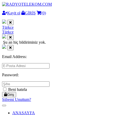
Kayit ol
GİRİŞ
(0)
Türkçe
Türkçe
Şu an hiç bildiriminiz yok.
Email Address:
Password:
Beni hatırla
Giriş
Şifremi Unuttum?
Toggle
navigation
ANASAYFA