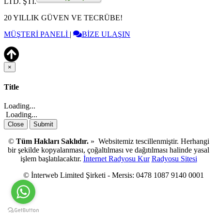
LTD. ŞTİ.
20 YILLIK GÜVEN VE TECRÜBE!
MÜŞTERİ PANELİ
|
BİZE ULAŞIN
×
Close
Title
Loading...
Loading...
Close
Submit
©
Tüm Hakları Saklıdır.
» Websitemiz tescillenmiştir. Herhangi
bir şekilde kopyalanması, çoğaltılması ve dağıtılması halinde yasal
işlem başlatılacaktır.
İnternet Radyosu Kur
Radyosu Sitesi
© İnterweb Limited Şirketi - Mersis: 0478 1087 9140 0001