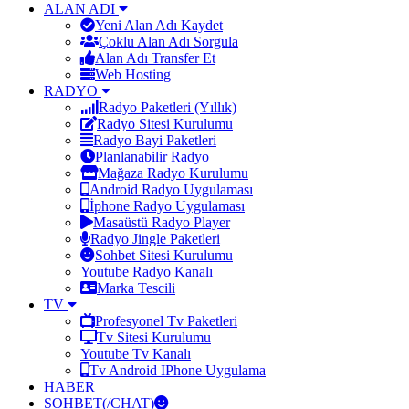
ALAN ADI
Yeni Alan Adı Kaydet
Çoklu Alan Adı Sorgula
Alan Adı Transfer Et
Web Hosting
RADYO
Radyo Paketleri (Yıllık)
Radyo Sitesi Kurulumu
Radyo Bayi Paketleri
Planlanabilir Radyo
Mağaza Radyo Kurulumu
Android Radyo Uygulaması
İphone Radyo Uygulaması
Masaüstü Radyo Player
Radyo Jingle Paketleri
Sohbet Sitesi Kurulumu
Youtube Radyo Kanalı
Marka Tescili
TV
Profesyonel Tv Paketleri
Tv Sitesi Kurulumu
Youtube Tv Kanalı
Tv Android IPhone Uygulama
HABER
SOHBET(/CHAT)