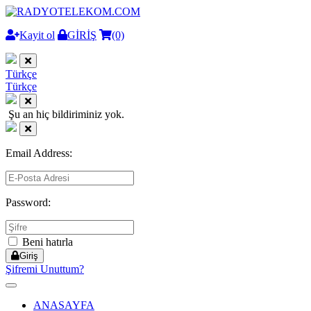
Kayit ol
GİRİŞ
(0)
Türkçe
Türkçe
Şu an hiç bildiriminiz yok.
Email Address:
Password:
Beni hatırla
Giriş
Şifremi Unuttum?
Toggle
navigation
ANASAYFA