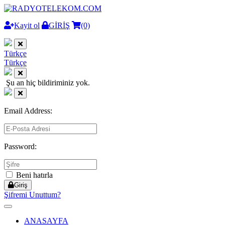
Kayit ol
GİRİŞ
(0)
Türkçe
Türkçe
Şu an hiç bildiriminiz yok.
Email Address:
Password:
Beni hatırla
Giriş
Şifremi Unuttum?
Toggle
navigation
ANASAYFA