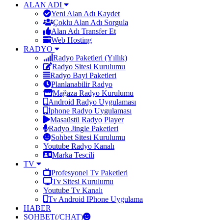
ALAN ADI
Yeni Alan Adı Kaydet
Çoklu Alan Adı Sorgula
Alan Adı Transfer Et
Web Hosting
RADYO
Radyo Paketleri (Yıllık)
Radyo Sitesi Kurulumu
Radyo Bayi Paketleri
Planlanabilir Radyo
Mağaza Radyo Kurulumu
Android Radyo Uygulaması
İphone Radyo Uygulaması
Masaüstü Radyo Player
Radyo Jingle Paketleri
Sohbet Sitesi Kurulumu
Youtube Radyo Kanalı
Marka Tescili
TV
Profesyonel Tv Paketleri
Tv Sitesi Kurulumu
Youtube Tv Kanalı
Tv Android IPhone Uygulama
HABER
SOHBET(/CHAT)