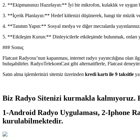
2. **Ekipmanınızı Hazırlayın:** İyi bir mikrofon, kulaklık ve uygun bir 
3. **İçerik Planlayın:** Hedef kitlenizi düşünerek, hangi tür müzik ve
4. **Tanıtım Yapın:** Sosyal medya ve diğer mecralarda yayınlarınızı tan
5. **Etkileşim Kurun:** Dinleyicilerle etkileşimde bulunmak, onları yay
### Sonuç
Flatcast Radyosu’nun kapanması, internet radyo yayıncılığına olan ilgi
buluşabilirler. RadyoTelekomCast gibi alternatiflerle, Flatcast den
Satın alma işlemlerinizi sitemiz üzerinden
kredi kartı ile 9 taksitle
yap
Biz Radyo Sitenizi kurmakla kalmıyoruz.
1-Android Radyo Uygulaması
,
2-Iphone R
kurulabilmektedir.