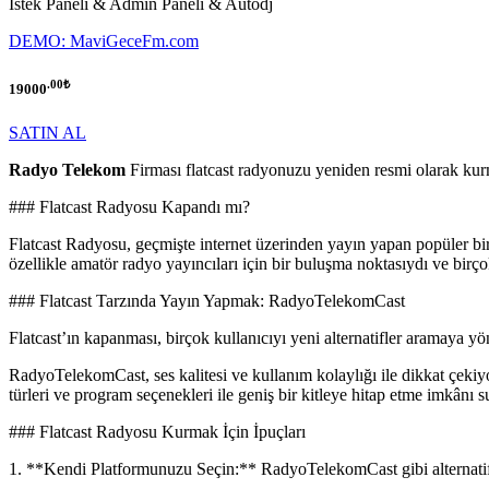
İstek Paneli & Admin Paneli & Autodj
DEMO: MaviGeceFm.com
.00₺
19000
SATIN AL
Radyo Telekom
Firması flatcast radyonuzu yeniden resmi olarak ku
### Flatcast Radyosu Kapandı mı?
Flatcast Radyosu, geçmişte internet üzerinden yayın yapan popüler bir 
özellikle amatör radyo yayıncıları için bir buluşma noktasıydı ve birçok
### Flatcast Tarzında Yayın Yapmak: RadyoTelekomCast
Flatcast’ın kapanması, birçok kullanıcıyı yeni alternatifler aramaya y
RadyoTelekomCast, ses kalitesi ve kullanım kolaylığı ile dikkat çekiyor. 
türleri ve program seçenekleri ile geniş bir kitleye hitap etme imkânı 
### Flatcast Radyosu Kurmak İçin İpuçları
1. **Kendi Platformunuzu Seçin:** RadyoTelekomCast gibi alternatif pl