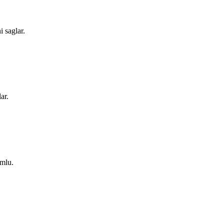
 saglar.
ar.
umlu.