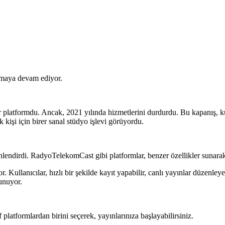
rmaya devam ediyor.
platformdu. Ancak, 2021 yılında hizmetlerini durdurdu. Bu kapanış, kulla
 kişi için birer sanal stüdyo işlevi görüyordu.
önlendirdi. RadyoTelekomCast gibi platformlar, benzer özellikler sunarak
Kullanıcılar, hızlı bir şekilde kayıt yapabilir, canlı yayınlar düzenleyeb
sunuyor.
atformlardan birini seçerek, yayınlarınıza başlayabilirsiniz.