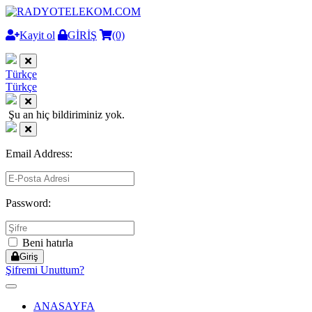
Kayit ol
GİRİŞ
(0)
Türkçe
Türkçe
Şu an hiç bildiriminiz yok.
Email Address:
Password:
Beni hatırla
Giriş
Şifremi Unuttum?
Toggle
navigation
ANASAYFA