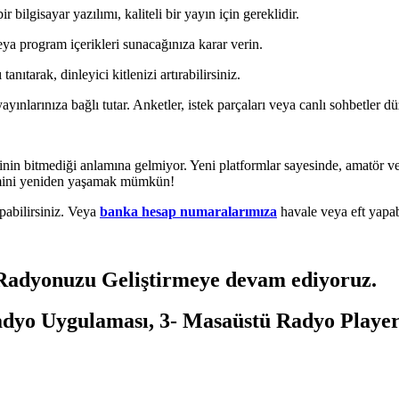
bilgisayar yazılımı, kaliteli bir yayın için gereklidir.
ya program içerikleri sunacağınıza karar verin.
ıtarak, dinleyici kitlenizi artırabilirsiniz.
ınlarınıza bağlı tutar. Anketler, istek parçaları veya canlı sohbetler dü
nin bitmediği anlamına gelmiyor. Yeni platformlar sayesinde, amatör ve p
eyimini yeniden yaşamak mümkün!
abilirsiniz. Veya
banka hesap numaralarımıza
havale veya eft yapabi
Radyonuzu Geliştirmeye
devam ediyoruz.
adyo Uygulaması
,
3- Masaüstü Radyo Playe