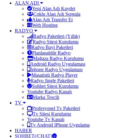
ALAN ADI
Yeni Alan Adı Kaydet
Çoklu Alan Adı Sorgula
Alan Adı Transfer Et
Web Hosting
RADYO
Radyo Paketleri (Yıllık)
Radyo Sitesi Kurulumu
Radyo Bayi Paketleri
Planlanabilir Radyo
Mağaza Radyo Kurulumu
Android Radyo Uygulaması
İphone Radyo Uygulaması
Masaüstü Radyo Player
Radyo Jingle Paketleri
Sohbet Sitesi Kurulumu
Youtube Radyo Kanalı
Marka Tescili
TV
Profesyonel Tv Paketleri
Tv Sitesi Kurulumu
Youtube Tv Kanalı
Tv Android IPhone Uygulama
HABER
SOHBET(/CHAT)