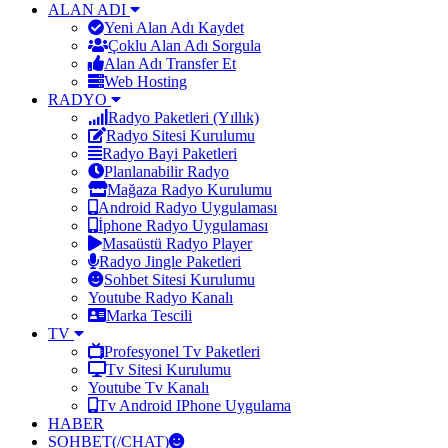
ALAN ADI
Yeni Alan Adı Kaydet
Çoklu Alan Adı Sorgula
Alan Adı Transfer Et
Web Hosting
RADYO
Radyo Paketleri (Yıllık)
Radyo Sitesi Kurulumu
Radyo Bayi Paketleri
Planlanabilir Radyo
Mağaza Radyo Kurulumu
Android Radyo Uygulaması
İphone Radyo Uygulaması
Masaüstü Radyo Player
Radyo Jingle Paketleri
Sohbet Sitesi Kurulumu
Youtube Radyo Kanalı
Marka Tescili
TV
Profesyonel Tv Paketleri
Tv Sitesi Kurulumu
Youtube Tv Kanalı
Tv Android IPhone Uygulama
HABER
SOHBET(/CHAT)