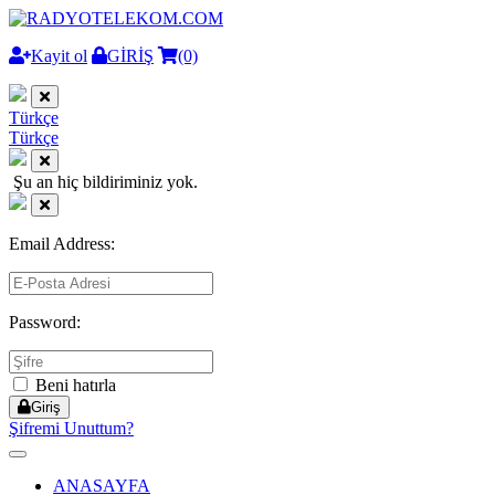
Kayit ol
GİRİŞ
(0)
Türkçe
Türkçe
Şu an hiç bildiriminiz yok.
Email Address:
Password:
Beni hatırla
Giriş
Şifremi Unuttum?
Toggle
navigation
ANASAYFA