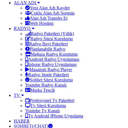
ALAN ADI
Yeni Alan Adı Kaydet
Çoklu Alan Adı Sorgula
Alan Adı Transfer Et
Web Hosting
RADYO
Radyo Paketleri (Yıllık)
Radyo Sitesi Kurulumu
Radyo Bayi Paketleri
Planlanabilir Radyo
Mağaza Radyo Kurulumu
Android Radyo Uygulaması
İphone Radyo Uygulaması
Masaüstü Radyo Player
Radyo Jingle Paketleri
Sohbet Sitesi Kurulumu
Youtube Radyo Kanalı
Marka Tescili
TV
Profesyonel Tv Paketleri
Tv Sitesi Kurulumu
Youtube Tv Kanalı
Tv Android IPhone Uygulama
HABER
SOHBET(/CHAT)