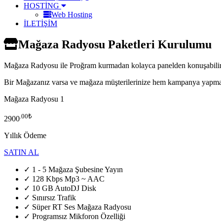
HOSTİNG
Web Hosting
İLETİŞİM
Mağaza Radyosu Paketleri Kurulumu
Mağaza Radyosu ile Proğram kurmadan kolayca panelden konuşabilir
Bir Mağazanız varsa ve mağaza müşterilerinize hem kampanya yapma
Mağaza Radyosu 1
.00₺
2900
Yıllık Ödeme
SATIN AL
✓ 1 - 5 Mağaza Şubesine Yayın
✓ 128 Kbps Mp3 ~ AAC
✓ 10 GB AutoDJ Disk
✓ Sınırsız Trafik
✓ Süper RT Ses Mağaza Radyosu
✓ Programsız Mikforon Özelliği