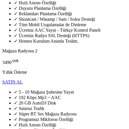
✓ Hızlı Anons Özelliği
✓ Duyuru Planlama Özelliği
✓ Reklamları Planlama Özelliği
✓ Shoutcast / Winamp / Sam / Solea Desteği
✓ Tüm Mobil Uygulamalar ile Dinleme
✓ Ücretsiz AAC Yayın - Türkçe Kontrol Paneli
✓ Ücretsiz Radyo SSL Desteği (HTTPS)
✓ Hemen Kurulum Anında Teslim.
Mağaza Radyosu 2
.00₺
3490
Yıllık Ödeme
SATIN AL
✓ 5 - 10 Mağaza Şubesine Yayın
✓ 192 Kbps Mp3 ~ AAC
✓ 20 GB AutoDJ Disk
✓ Sınırsız Trafik
✓ Süper RT Ses Mağaza Radyosu
✓ Programsız Mikforon Özelliği
✓ Hızlı Anons Özelliği