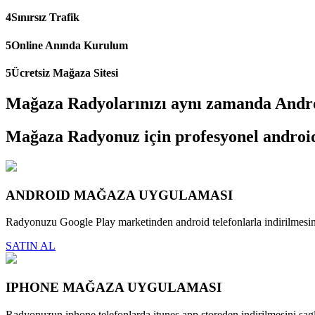
4
Sınırsız Trafik
5
Online Anında Kurulum
5
Ücretsiz Mağaza Sitesi
Mağaza Radyolarınızı aynı zamanda Andro
Mağaza Radyonuz için profesyonel android,
ANDROID MAĞAZA UYGULAMASI
Radyonuzu Google Play marketinden android telefonlarla indirilmesini
SATIN AL
IPHONE MAĞAZA UYGULAMASI
Radyonuzun iphone telefonlarda itunes app storeden indirilmesini sagl