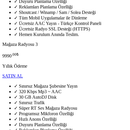
✓ Duyuru Planlama Özelliği
✓ Reklamları Planlama Özelliği
✓ Shoutcast / Winamp / Sam / Solea Desteği
✓ Tüm Mobil Uygulamalar ile Dinleme
✓ Ücretsiz AAC Yayın - Türkçe Kontrol Paneli
✓ Ücretsiz Radyo SSL Desteği (HTTPS)
✓ Hemen Kurulum Anında Teslim.
Mağaza Radyosu 3
.00₺
9990
Yıllık Ödeme
SATIN AL
✓ Sınırsız Mağaza Şubesine Yayın
✓ 320 Kbps Mp3 ~ AAC
✓ 30 GB AutoDJ Disk
✓ Sınırsız Trafik
✓ Süper RT Ses Mağaza Radyosu
✓ Programsız Mikforon Özelliği
✓ Hızlı Anons Özelliği
✓ Duyuru Planlama Özelliği