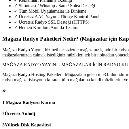
✓ Reklamları Planlama Özelliği
✓ Shoutcast / Winamp / Sam / Solea Desteği
✓ Tüm Mobil Uygulamalar ile Dinleme
✓ Ücretsiz AAC Yayın - Türkçe Kontrol Paneli
✓ Ücretsiz Radyo SSL Desteği (HTTPS)
✓ Hemen Kurulum Anında Teslim.
Mağaza Radyo Paketleri Nedir? (Mağazalar için Kap
Mağaza Radyo Yayını, hizmeti ile sizlerde mağazanız içinde bir radyo 
mağazalarınızda çalmak istediğiniz müzikleri tek bir noktadan yönetebi
MAĞAZA RADYO YAYINI - MAĞAZALAR İÇİN RADYO K
Mağaza Radyo Hosting Paketleri: Mağazalara gelen mp3 bulunndurma y
radyo mağaza istasyonu kurarak tüm mağalarına kendi müziklerini ve 
1
Mağaza Radyosu Kurma
2
Ücretsiz Autodj
3
Yüksek Disk Kapasitesi