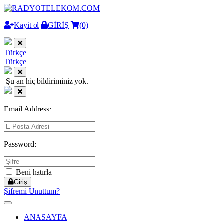
Kayit ol
GİRİŞ
(0)
Türkçe
Türkçe
Şu an hiç bildiriminiz yok.
Email Address:
Password:
Beni hatırla
Giriş
Şifremi Unuttum?
Toggle
navigation
ANASAYFA