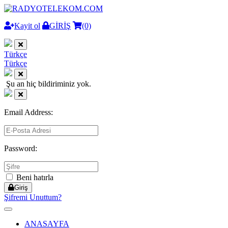
Kayit ol
GİRİŞ
(0)
Türkçe
Türkçe
Şu an hiç bildiriminiz yok.
Email Address:
Password:
Beni hatırla
Giriş
Şifremi Unuttum?
Toggle
navigation
ANASAYFA