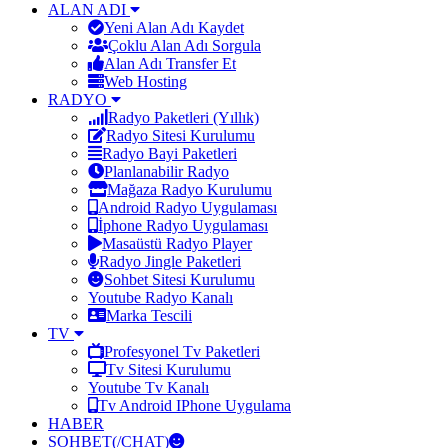
ALAN ADI
Yeni Alan Adı Kaydet
Çoklu Alan Adı Sorgula
Alan Adı Transfer Et
Web Hosting
RADYO
Radyo Paketleri (Yıllık)
Radyo Sitesi Kurulumu
Radyo Bayi Paketleri
Planlanabilir Radyo
Mağaza Radyo Kurulumu
Android Radyo Uygulaması
İphone Radyo Uygulaması
Masaüstü Radyo Player
Radyo Jingle Paketleri
Sohbet Sitesi Kurulumu
Youtube Radyo Kanalı
Marka Tescili
TV
Profesyonel Tv Paketleri
Tv Sitesi Kurulumu
Youtube Tv Kanalı
Tv Android IPhone Uygulama
HABER
SOHBET(/CHAT)