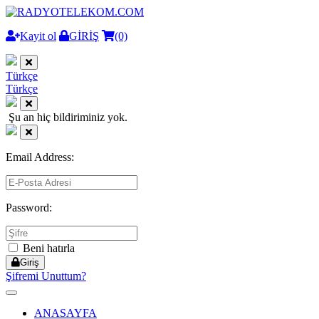
Kayit ol
GİRİŞ
(0)
Türkçe
Türkçe
Şu an hiç bildiriminiz yok.
Email Address:
Password:
Beni hatırla
Giriş
Şifremi Unuttum?
Toggle
navigation
ANASAYFA