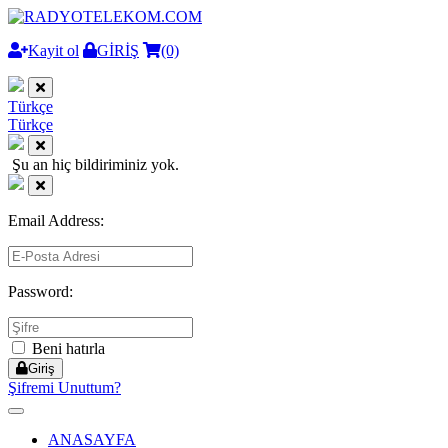
Kayit ol
GİRİŞ
(0)
Türkçe
Türkçe
Şu an hiç bildiriminiz yok.
Email Address:
Password:
Beni hatırla
Giriş
Şifremi Unuttum?
Toggle
navigation
ANASAYFA