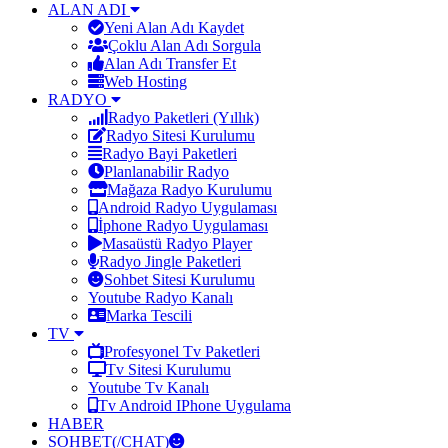
ALAN ADI
Yeni Alan Adı Kaydet
Çoklu Alan Adı Sorgula
Alan Adı Transfer Et
Web Hosting
RADYO
Radyo Paketleri (Yıllık)
Radyo Sitesi Kurulumu
Radyo Bayi Paketleri
Planlanabilir Radyo
Mağaza Radyo Kurulumu
Android Radyo Uygulaması
İphone Radyo Uygulaması
Masaüstü Radyo Player
Radyo Jingle Paketleri
Sohbet Sitesi Kurulumu
Youtube Radyo Kanalı
Marka Tescili
TV
Profesyonel Tv Paketleri
Tv Sitesi Kurulumu
Youtube Tv Kanalı
Tv Android IPhone Uygulama
HABER
SOHBET(/CHAT)