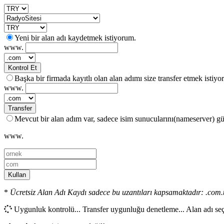
Yeni bir alan adı kaydetmek istiyorum.
www.
Kontrol Et
Başka bir firmada kayıtlı olan alan adımı size transfer etmek istiyo
www.
Transfer
Mevcut bir alan adım var, sadece isim sunucularını(nameserver) g
www.
Kullan
*
Ücretsiz Alan Adı Kaydı sadece bu uzantıları kapsamaktadır: .com.
Uygunluk kontrolü...
Transfer uygunluğu denetleme...
Alan adı se