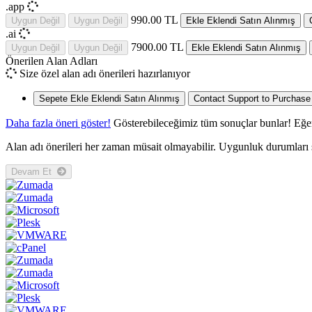
.app
990.00 TL
Uygun Değil
Uygun Değil
Ekle
Eklendi
Satın Alınmış
.ai
7900.00 TL
Uygun Değil
Uygun Değil
Ekle
Eklendi
Satın Alınmış
Önerilen Alan Adları
Size özel alan adı önerileri hazırlanıyor
Sepete Ekle
Eklendi
Satın Alınmış
Contact Support to Purchase
Daha fazla öneri göster!
Gösterebileceğimiz tüm sonuçlar bunlar! Eğer 
Alan adı önerileri her zaman müsait olmayabilir. Uygunluk durumları s
Devam Et