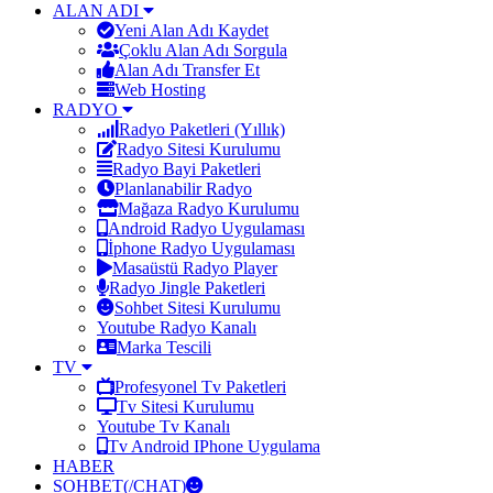
ALAN ADI
Yeni Alan Adı Kaydet
Çoklu Alan Adı Sorgula
Alan Adı Transfer Et
Web Hosting
RADYO
Radyo Paketleri (Yıllık)
Radyo Sitesi Kurulumu
Radyo Bayi Paketleri
Planlanabilir Radyo
Mağaza Radyo Kurulumu
Android Radyo Uygulaması
İphone Radyo Uygulaması
Masaüstü Radyo Player
Radyo Jingle Paketleri
Sohbet Sitesi Kurulumu
Youtube Radyo Kanalı
Marka Tescili
TV
Profesyonel Tv Paketleri
Tv Sitesi Kurulumu
Youtube Tv Kanalı
Tv Android IPhone Uygulama
HABER
SOHBET(/CHAT)