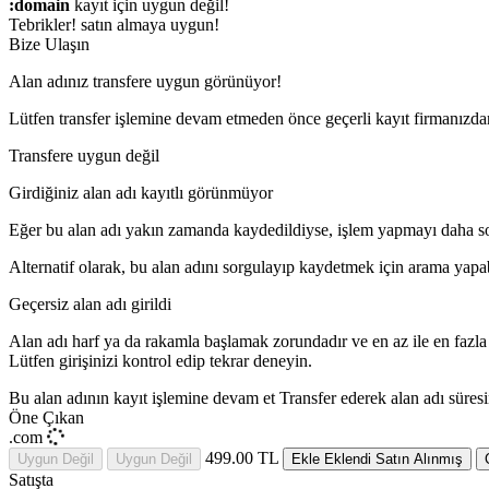
:domain
kayıt için uygun değil!
Tebrikler!
satın almaya uygun!
Bize Ulaşın
Alan adınız transfere uygun görünüyor!
Lütfen transfer işlemine devam etmeden önce geçerli kayıt firmanızdan
Transfere uygun değil
Girdiğiniz alan adı kayıtlı görünmüyor
Eğer bu alan adı yakın zamanda kaydedildiyse, işlem yapmayı daha s
Alternatif olarak, bu alan adını sorgulayıp kaydetmek için arama yapab
Geçersiz alan adı girildi
Alan adı harf ya da rakamla başlamak zorundadır
ve en az
ile en fazl
Lütfen girişinizi kontrol edip tekrar deneyin.
Bu alan adının kayıt işlemine devam et
Transfer ederek alan adı süresi
Öne Çıkan
.com
499.00 TL
Uygun Değil
Uygun Değil
Ekle
Eklendi
Satın Alınmış
Satışta