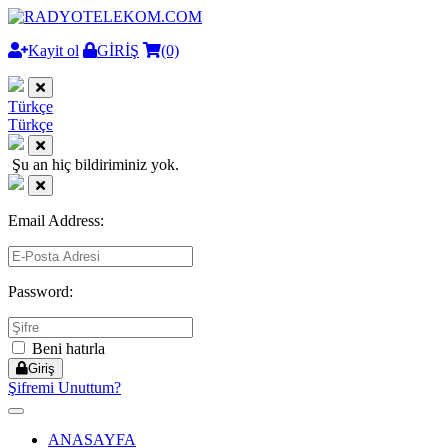
Kayit ol
GİRİŞ
(0)
Türkçe
Türkçe
Şu an hiç bildiriminiz yok.
Email Address:
Password:
Beni hatırla
Giriş
Şifremi Unuttum?
Toggle
navigation
ANASAYFA