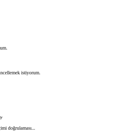
rum.
üncellemek istiyorum.
tr
çimi doğrulaması...