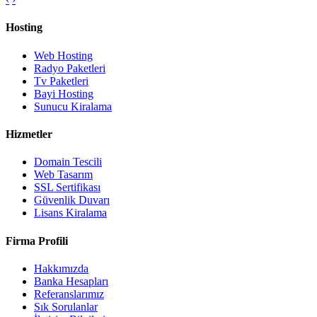
Hosting
Web Hosting
Radyo Paketleri
Tv Paketleri
Bayi Hosting
Sunucu Kiralama
Hizmetler
Domain Tescili
Web Tasarım
SSL Sertifikası
Güvenlik Duvarı
Lisans Kiralama
Firma Profili
Hakkımızda
Banka Hesapları
Referanslarımız
Sık Sorulanlar