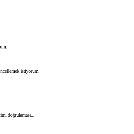
rum.
üncellemek istiyorum.
çimi doğrulaması...