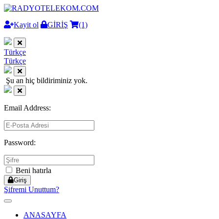
Kayit ol
GİRİŞ
(1)
Türkçe
Türkçe
Şu an hiç bildiriminiz yok.
Email Address:
Password:
Beni hatırla
Giriş
Şifremi Unuttum?
Toggle
navigation
ANASAYFA