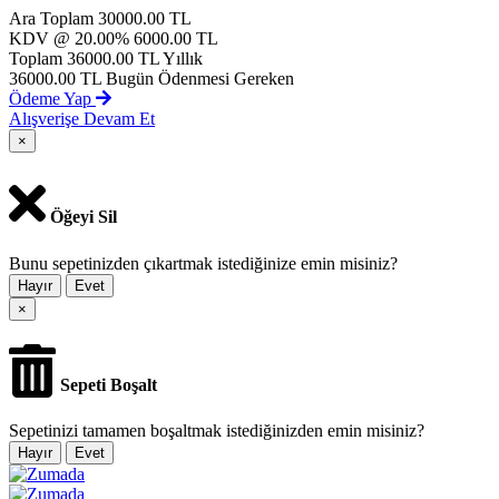
Ara Toplam
30000.00 TL
KDV @ 20.00%
6000.00 TL
Toplam
36000.00 TL
Yıllık
36000.00 TL
Bugün Ödenmesi Gereken
Ödeme Yap
Alışverişe Devam Et
×
Öğeyi Sil
Bunu sepetinizden çıkartmak istediğinize emin misiniz?
Hayır
Evet
×
Sepeti Boşalt
Sepetinizi tamamen boşaltmak istediğinizden emin misiniz?
Hayır
Evet