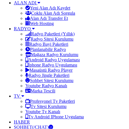
ALAN ADI
Yeni Alan Adı Kaydet
Çoklu Alan Adı Sorgula
Alan Adı Transfer Et
Web Hosting
RADYO
Radyo Paketleri (Yıllık)
Radyo Sitesi Kurulumu
Radyo Bayi Paketleri
Planlanabilir Radyo
Mağaza Radyo Kurulumu
Android Radyo Uygulaması
İphone Radyo Uygulaması
Masaüstü Radyo Player
Radyo Jingle Paketleri
Sohbet Sitesi Kurulumu
Youtube Radyo Kanalı
Marka Tescili
TV
Profesyonel Tv Paketleri
Tv Sitesi Kurulumu
Youtube Tv Kanalı
Tv Android IPhone Uygulama
HABER
SOHBET(/CHAT)