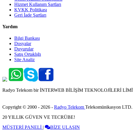
Hizmet Kullanım Şartları
KVKK Politikası
Geri İade Şartları
Yardım
Bilgi Bankası
Dosyalar
Duyurular
Satış Ortaklığı
Site Analiz
Radyo Telekom bir İNTERWEB BİLİŞİM TEKNOLOJİLERİ LİMİTED 
Copyright © 2000 - 2026 -
Radyo Telekom
Telekomünikasyon LTD.
20 YILLIK GÜVEN VE TECRÜBE!
MÜŞTERİ PANELİ
|
BİZE ULAŞIN