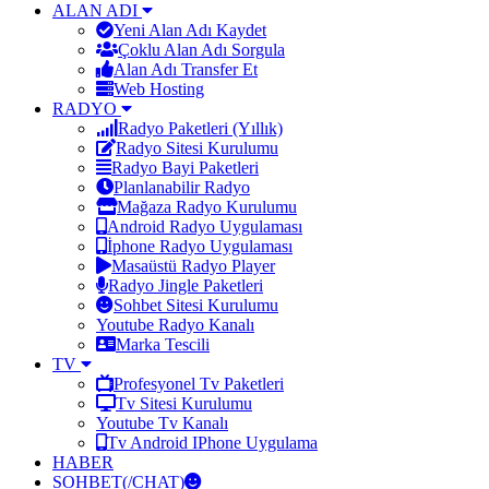
ALAN ADI
Yeni Alan Adı Kaydet
Çoklu Alan Adı Sorgula
Alan Adı Transfer Et
Web Hosting
RADYO
Radyo Paketleri (Yıllık)
Radyo Sitesi Kurulumu
Radyo Bayi Paketleri
Planlanabilir Radyo
Mağaza Radyo Kurulumu
Android Radyo Uygulaması
İphone Radyo Uygulaması
Masaüstü Radyo Player
Radyo Jingle Paketleri
Sohbet Sitesi Kurulumu
Youtube Radyo Kanalı
Marka Tescili
TV
Profesyonel Tv Paketleri
Tv Sitesi Kurulumu
Youtube Tv Kanalı
Tv Android IPhone Uygulama
HABER
SOHBET(/CHAT)