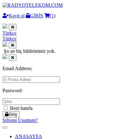
Kayit ol
GİRİŞ
(1)
Türkçe
Türkçe
Şu an hiç bildiriminiz yok.
Email Address:
Password:
Beni hatırla
Giriş
Şifremi Unuttum?
Toggle
navigation
ANASAYFA