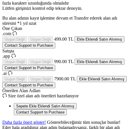
fazla
karakter uzunluğunda olmalıdır
Lütfen girişinizi kontrol edip tekrar deneyin.
Bu alan adının kayıt işlemine devam et
Transfer ederek alan adı
süresini *1 yıl uzat
Öne Çıkan
.com
499.00 TL
Uygun Değil
Uygun Değil
Ekle
Eklendi
Satın Alınmış
Contact Support to Purchase
Satışta
.app
990.00 TL
Uygun Değil
Uygun Değil
Ekle
Eklendi
Satın Alınmış
Contact Support to Purchase
.ai
7900.00 TL
Uygun Değil
Uygun Değil
Ekle
Eklendi
Satın Alınmış
Contact Support to Purchase
Önerilen Alan Adları
Size özel alan adı önerileri hazırlanıyor
Sepete Ekle
Eklendi
Satın Alınmış
Contact Support to Purchase
Daha fazla öneri göster!
Gösterebileceğimiz tüm sonuçlar bunlar!
Eğer hala aradığınız alan adını bulamadıysanız, farklı bir alan adı