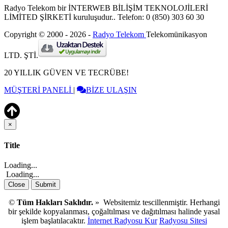
Radyo Telekom bir İNTERWEB BİLİŞİM TEKNOLOJİLERİ
LİMİTED ŞİRKETİ kuruluşudur.. Telefon: 0 (850) 303 60 30
Copyright © 2000 - 2026 -
Radyo Telekom
Telekomünikasyon
LTD. ŞTİ.
20 YILLIK GÜVEN VE TECRÜBE!
MÜŞTERİ PANELİ
|
BİZE ULAŞIN
×
Close
Title
Loading...
Loading...
Close
Submit
©
Tüm Hakları Saklıdır.
» Websitemiz tescillenmiştir. Herhangi
bir şekilde kopyalanması, çoğaltılması ve dağıtılması halinde yasal
işlem başlatılacaktır.
İnternet Radyosu Kur
Radyosu Sitesi