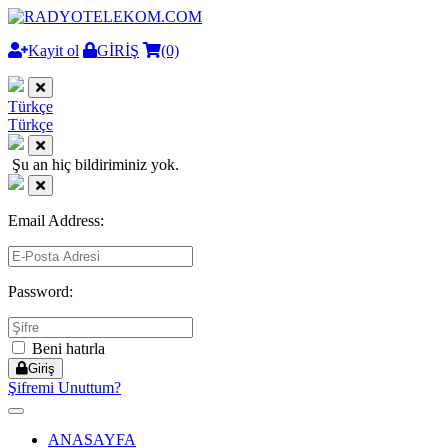
Kayit ol
GİRİŞ
(0)
Türkçe
Türkçe
Şu an hiç bildiriminiz yok.
Email Address:
Password:
Beni hatırla
Giriş
Şifremi Unuttum?
Toggle
navigation
ANASAYFA