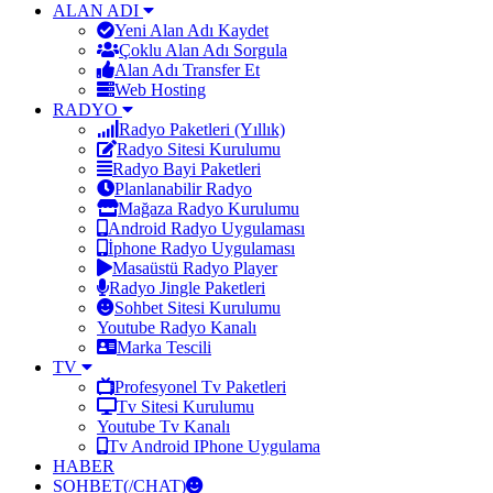
ALAN ADI
Yeni Alan Adı Kaydet
Çoklu Alan Adı Sorgula
Alan Adı Transfer Et
Web Hosting
RADYO
Radyo Paketleri (Yıllık)
Radyo Sitesi Kurulumu
Radyo Bayi Paketleri
Planlanabilir Radyo
Mağaza Radyo Kurulumu
Android Radyo Uygulaması
İphone Radyo Uygulaması
Masaüstü Radyo Player
Radyo Jingle Paketleri
Sohbet Sitesi Kurulumu
Youtube Radyo Kanalı
Marka Tescili
TV
Profesyonel Tv Paketleri
Tv Sitesi Kurulumu
Youtube Tv Kanalı
Tv Android IPhone Uygulama
HABER
SOHBET(/CHAT)